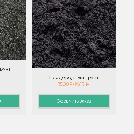
рунт
Плодородный грунт
1500Р/КУБ
₽
з
Оформить заказ