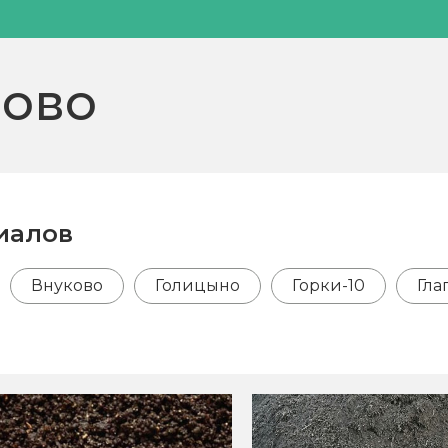
дово
иалов
Внуково
Голицыно
Горки-10
Гла