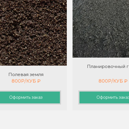
Планировочный г
Полевая земля
800Р/КУБ
₽
800Р/КУБ
₽
Оформить заказ
Оформить зака