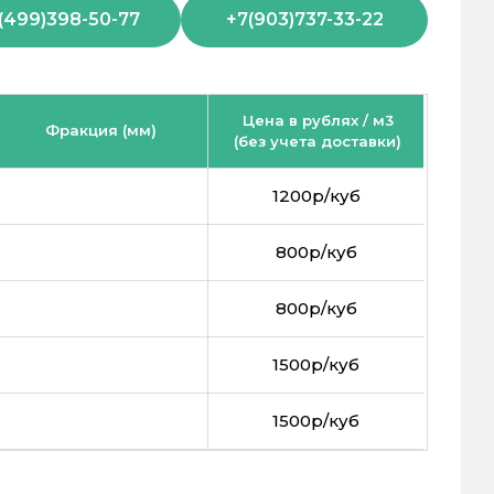
(499)398-50-77
+7(903)737-33-22
Цена в рублях / м3
Фракция (мм)
(без учета доставки)
1200р/куб
800р/куб
800р/куб
1500р/куб
1500р/куб