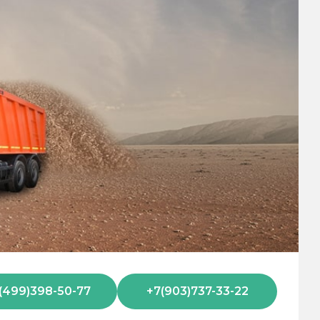
(499)398-50-77
+7(903)737-33-22