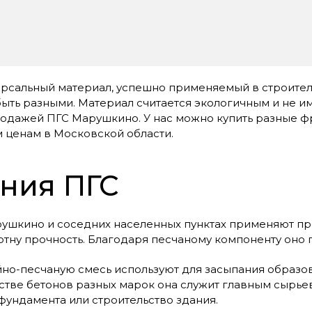
версальный материал, успешно применяемый в строите
быть разными. Материал считается экологичным и не име
одажей ПГС Марушкино. У нас можно купить разные ф
 ценам в Московской области.
ния ПГС
Марушкино и соседних населенных пунктах применяют 
тну прочность. Благодаря песчаному компоненту оно
о-песчаную смесь используют для засыпания образова
тве бетонов разных марок она служит главным сырьев
фундамента или строительство здания.