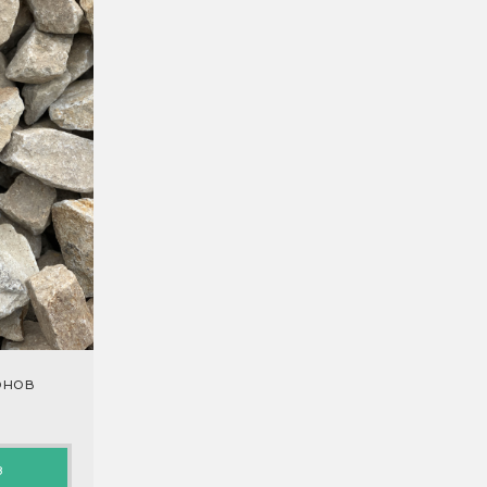
онов
з