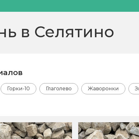
нь в Селятино
иалов
Горки-10
Глаголево
Жаворонки
З