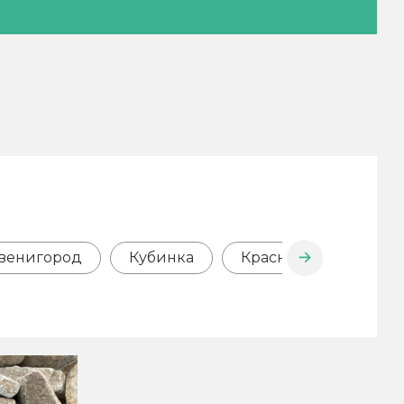
венигород
Кубинка
Краснознаменск