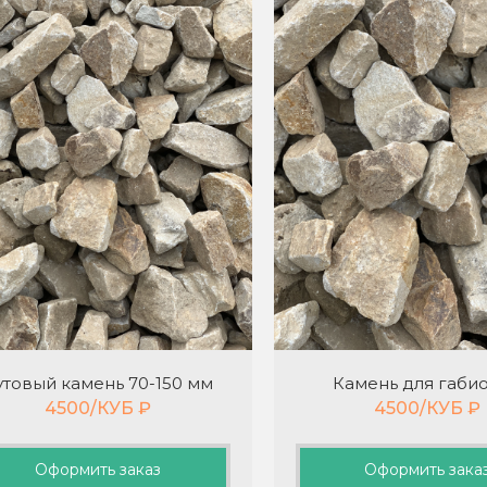
утовый камень 70-150 мм
Камень для габи
4500/КУБ
₽
4500/КУБ
₽
Оформить заказ
Оформить зака