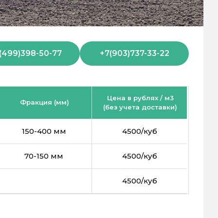
(499)398-50-77
+7(903)737-33-22
Цена в рублях / м3
Фракция (мм)
(без учета доставки)
150-400 мм
4500/куб
70-150 мм
4500/куб
4500/куб