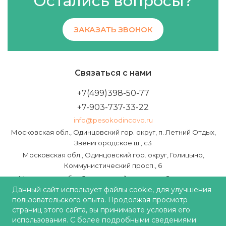
Остались вопросы?
ЗАКАЗАТЬ ЗВОНОК
Связаться с нами
+7(499)398-50-77
+7-903-737-33-22
info@pesokodincovo.ru
Московская обл., Одинцовский гор. округ, п. Летний Отдых,
Звенигородское ш., с3
Московская обл., Одинцовский гор. округ, Голицыно,
Коммунистический просп., 6
Московская обл., Одинцовский гор. округ, Звенигород,
Пролетарская ул., 40А
Данный сайт использует файлы cookie, для улучшения
пользовательского опыта. Продолжая просмотр
Железнодорожная ул., 1Б, Кубинка
страниц этого сайта, вы принимаете условия его
использования. С более подробными сведениями
© 2026 Песок в Одинцово