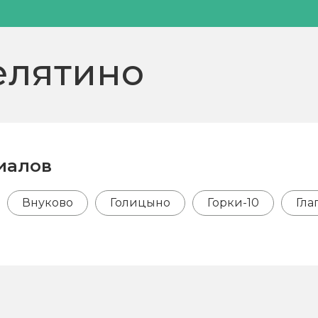
елятино
иалов
Внуково
Голицыно
Горки-10
Гла